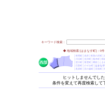
キーワード検索：
◆ 地域検索 [はまなす町]：0件
│
有明町
│
糸井
│
有珠の沢町
│
│
川沿町
│
光洋町
│
桜木町
│
桜
│
澄川町
│
青雲町
│
樽前
│
とき
│
日新町
│
のぞみ町
│
はまなす
│
美原町
│
宮の森町
│
宮前町
│
ヒットしませんでした
条件を変えて再度検索して