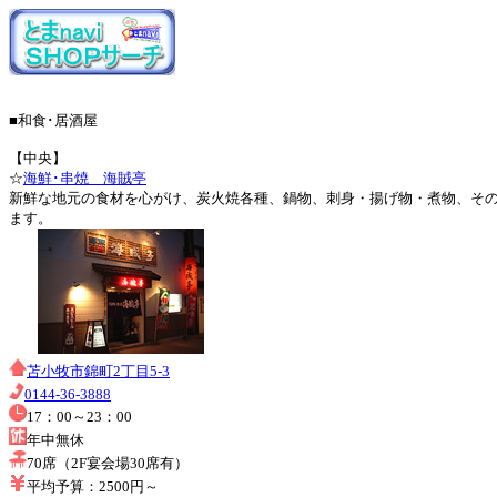
■和食･居酒屋
【中央】
☆
海鮮･串焼 海賊亭
新鮮な地元の食材を心がけ、炭火焼各種、鍋物、刺身・揚げ物・煮物、その
ます。
苫小牧市錦町2丁目5-3
0144-36-3888
17：00～23：00
年中無休
70席（2F宴会場30席有）
平均予算：2500円～