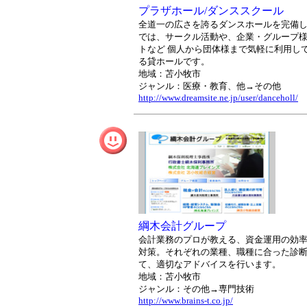
プラザホール/ダンススクール
全道一の広さを誇るダンスホールを完備
では、サークル活動や、企業・グループ
トなど 個人から団体様まで気軽に利用し
る貸ホールです。
地域：苫小牧市
ジャンル：医療・教育、他→その他
http://www.dreamsite.ne.jp/user/danceholl/
綱木会計グループ
会計業務のプロが教える、資金運用の効
対策。それぞれの業種、職種に合った診
て、適切なアドバイスを行います。
地域：苫小牧市
ジャンル：その他→専門技術
http://www.brains-t.co.jp/