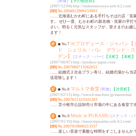
[和食]
【その他近郊】
(2007/12/04)
http://mukawasyouya.web.fc2.com/
[ID]
No.2004012009133003
........ 北海道むかわ町にある手打ちそばの店
す。 ぜひ一度、むかわ町の新名物・笑家の手打
さい。明るく元気なスタッフが、皆さまのお越
ます！
㈲プロデュース・ジャパン【
◆ No.7
ド シェリル・パレ グランド・ス
デン】
[スナック・バー]
【大町】
【本町】
(2007/06/07)
http://produce-japan.com/
[ID]
No.2007060713262052
........ 結婚式２次会プラン有り。結婚式場か
送迎致します！
マルトマ食堂
◆ No.8
[和食]
【汐見町】
(2007/02/15)
http://www.h-machine.jp/marutoma/
[ID]
No.2007021323541283
........ 苫小牧市公設卸売り市場の中にある食堂で
Music in PURAMU
◆ No.9
[スナック・バ
(2007/01/10)
http://musicinpuramu.web.fc2.com/
[ID]
No.2007010600213537
........ 楽しい音楽で素敵な時間をすごしませんか