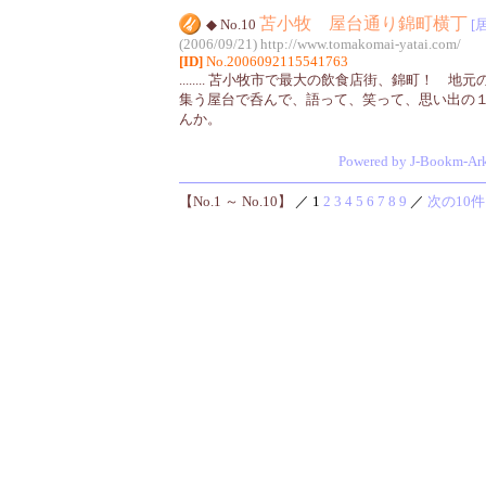
苫小牧 屋台通り錦町横丁
◆ No.10
[
(2006/09/21)
http://www.tomakomai-yatai.com/
[ID]
No.2006092115541763
........ 苫小牧市で最大の飲食店街、錦町！ 
集う屋台で呑んで、語って、笑って、思い出の
んか。
Powered by J-Bookm-Ar
【No.1 ～ No.10】
／ 1
2
3
4
5
6
7
8
9
／
次の10件