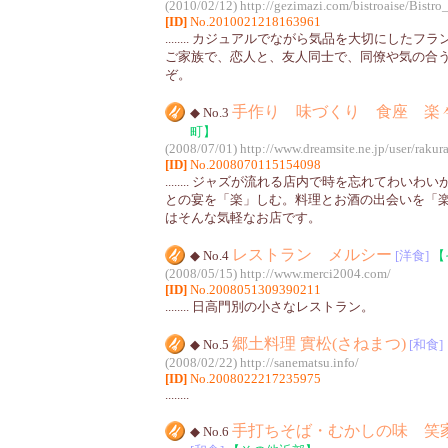
(2010/02/12)
http://gezimazi.com/bistroaise/Bistro
[ID]
No.2010021218163961
........ カジュアルでながら気品を大切にした
ご家族で、恋人と、友人同士で、同僚や気の合
ぞ。
手作り 味づくり 食座 楽
◆ No.3
町】
(2008/07/01)
http://www.dreamsite.ne.jp/user/rakur
[ID]
No.2008070115154098
........ ジャズが流れる店内で時を忘れてわい
との宴を「楽」しむ。料理とお酒の出会いを「
はそんな気軽なお店です。
レストラン メルシー
◆ No.4
[洋食]
【
(2008/05/15)
http://www.merci2004.com/
[ID]
No.2008051309390211
........ 日高門別の小さなレストラン。
郷土料理 實松(さねまつ)
◆ No.5
[和食]
(2008/02/22)
http://sanematsu.info/
[ID]
No.2008022217235975
........
手打ちそば・むかしの味 笑
◆ No.6