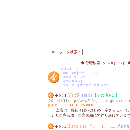
キーワード検索：
◆ 分野検索 [グルメ]：82件 
◇
グルメ
〔82〕
│
和食
│
洋食
│
中華・ラーメン
│
│
居酒屋
│
スナック・バー
│
│
その他飲食店
│
│
食品・菓子
│
産地直送
│
お酒
│
その他
│
そば哲
◆ No.1
[和食]
【その他近郊】
(2011/08/11)
http://www7b.biglobe.ne.jp/~sobatets
[ID]
No.2011081017253968
........ 当店は、韃靼そばをはじめ、寒ざらし
わたり自家栽培・自家製粉にて作り続けていま
Bistro aise ビストロ エゼ
◆ No.2
[洋食