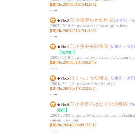
[ID]
No.2005051815422972
........
苫小牧聖ルカ幼稚園
◆ No.3
[幼稚園・保
(2005/05/18)
http://www.k2.dion.ne.jp/~st.luke/
[ID]
No.2005051815413453
........
苫小牧中央幼稚園
◆ No.4
[幼稚園・保育
【桜木町】
(2005/05/18)
http://ncs1.web.fc2.com/c/cyuuou-top
[ID]
No.2005051815392449
........
はくちょう幼稚園
◆ No.5
[幼稚園・保育
(2004/08/11)
http://www.hakucho.ed.jp/
[ID]
No.2004081012322934
........
苫小牧市立はなぞの幼稚園
◆ No.6
[
園町】
(2004/03/03)
http://www.city.tomakomai.hokkaido.
yotien/index.htm
[ID]
No.2004030309135312
........