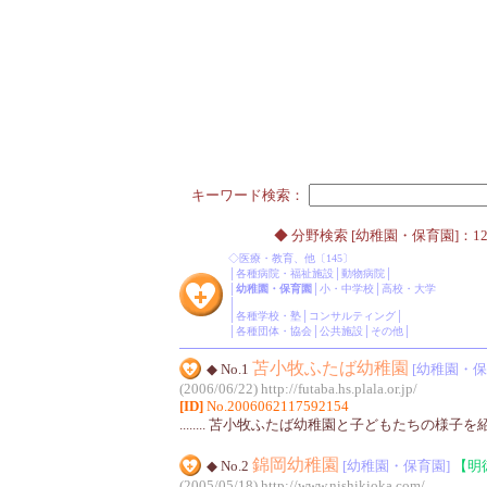
キーワード検索：
◆ 分野検索 [幼稚園・保育園]：12
◇
医療・教育、他
〔145〕
│
各種病院・福祉施設
│
動物病院
│
│
幼稚園・保育園
│
小・中学校
│
高校・大学
│
│
各種学校・塾
│
コンサルティング
│
│
各種団体・協会
│
公共施設
│
その他
│
苫小牧ふたば幼稚園
◆ No.1
[幼稚園・保
(2006/06/22)
http://futaba.hs.plala.or.jp/
[ID]
No.2006062117592154
........ 苫小牧ふたば幼稚園と子どもたちの様子を
錦岡幼稚園
◆ No.2
[幼稚園・保育園]
【明
(2005/05/18)
http://www.nishikioka.com/