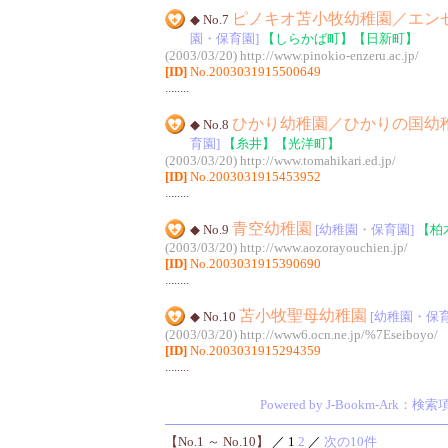
ピノキオ苫小牧幼稚園／エン
◆ No.7
園・保育園]
【しらかば町】
【日新町】
(2003/03/20)
http://www.pinokio-enzeru.ac.jp/
[ID]
No.2003031915500649
........
ひかり幼稚園／ひかりの国幼
◆ No.8
育園]
【糸井】
【光洋町】
(2003/03/20)
http://www.tomahikari.ed.jp/
[ID]
No.2003031915453952
........
青空幼稚園
◆ No.9
[幼稚園・保育園]
【柏
(2003/03/20)
http://www.aozorayouchien.jp/
[ID]
No.2003031915390690
........
苫小牧聖母幼稚園
◆ No.10
[幼稚園・保育
(2003/03/20)
http://www6.ocn.ne.jp/%7Eseiboyo/
[ID]
No.2003031915294359
........
Powered by J-Bookm-Ark
：検索
【No.1 ～ No.10】
／ 1
2
／
次の10件