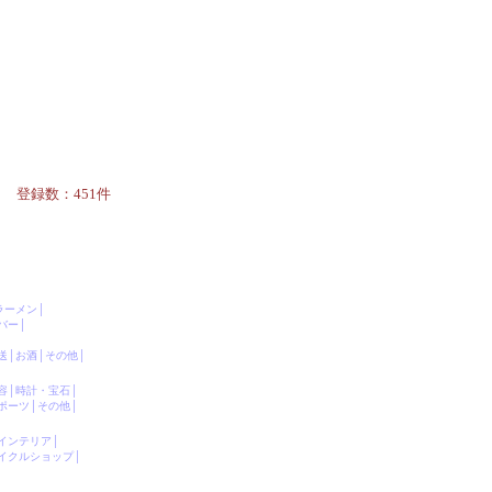
登録数：451件
ラーメン
│
バー
│
送
│
お酒
│
その他
│
〕
容
│
時計・宝石
│
ポーツ
│
その他
│
〕
インテリア
│
イクルショップ
│