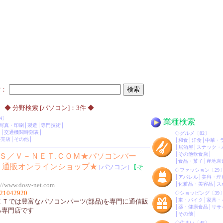
索：
◆ 分野検索 [パソコン]：3件 ◆
4〕
業種検索
写真・印刷
│
製造
│
専門技術
│
Ｐ
│
交通機関時刻表
│
◇
グルメ
〔82〕
販売店
│
その他
│
│
和食
│
洋食
│
中華・
│
居酒屋
│
スナック・
│
その他飲食店
│
Ｓ／Ｖ－ＮＥＴ.ＣＯＭ★パソコンパー
│
食品・菓子
│
産地直
Ｔ通販オンラインショップ★
[パソコン]
【そ
◇
ファッション
〔29
│
アパレル
│
美容・理
://www.dosv-net.com
│
化粧品・美容品
│
ス
21042920
◇
ショッピング
〔39
│
車・バイク
│
家具・
ＤＯＳ／ＮＥＴでは豊富なパソコンパーツ(部品)を専門に通信販
│
薬・健康食品
│
リサ
る専門店です
│
その他
│
◇
住まい
〔48〕