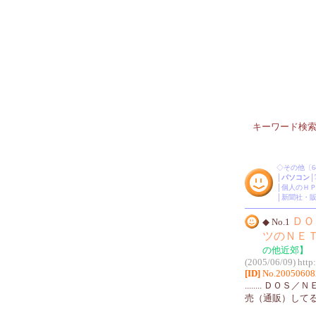
キーワード検
◇
その他
〔6
│
パソコン
│
│
個人のＨ
│
新聞社・
ＤＯ
◆ No.1
ツのＮＥ
の他近郊】
(2005/06/09)
http
[ID]
No.20050608
........ 
売（通販）して