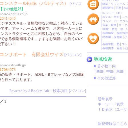
コンスクールPaltis（パルティス）
[パソコ
│
建築・リフォーム
│
│
新聞販売
│
石材
│
木
【その他近郊】
◇
レジャー
〔44〕
://www.paltis.co.jp
│
ホテル・旅館
│
レジ
20414045
│
ゴルフ・パークゴル
初心者からビジネススキル・資格取得など幅広く対応している
│
音楽・映画
│
サーク
ルです。アットホームな教室で、お客様一人一人に
◇
医療・教育、他
〔1
インストラクターと共に相談しながら、自分のペー
│
各種病院・福祉施設
│
幼稚園・保育園
│
小
ができる個別指導です。まずはお気軽にお近くのパ
│
談下さい！
│
各種学校・塾
│
コン
│
各種団体・協会
│
公
コンサポート 有限会社ウイズ
[パソコン]
地域検索
】
://www.sf-with.jp/
苫小牧市内
17084073
│
西部
│
中部
│
東部
│
パソコン関係の販売・サポート、ADSL・Bフレッツなどの回線
その他近郊
売も行っております。
Powered by J-Bookm-Ark
：検索項目
[パソコン]
通常表示
／ 1
キーワード表示
ＩＤ表示（ユーザ
新規登録はこちら