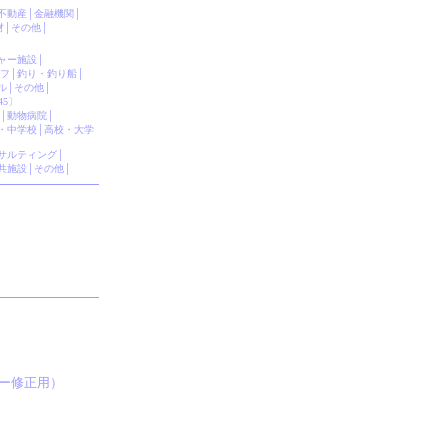
不動産
│
金融機関
│
材
│
その他
│
ャー施設
│
フ
│
釣り・釣り船
│
ル
│
その他
│
45〕
│
動物病院
│
・中学校
│
高校・大学
サルティング
│
共施設
│
その他
│
ー修正用）