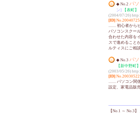
パソ
◆ No.2
ン]
【表町】
(2004/07/26)
http
[ID]
No.20040725
........ 
パソコンスクー
合わせた内容を
スで進めること
ルティスにご相
パソ
◆ No.3
【新中野町
(2003/05/26)
http
[ID]
No.20030522
........ 
設定、家電品販
【No.1 ～ No.3】