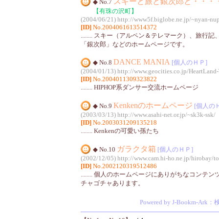
スキーと旅と銀次郎と・・・
◆ No.7
【有珠の沢町】
(2004/06/21)
http://www5f.biglobe.ne.jp/~nyan-nup
[ID]
No.2004061613514372
........ スキー（アルペン＆テレマーク）、旅
「銀次郎」などのホームページです。
DANCE MANIA
◆ No.8
[個人のＨＰ]
(2004/01/13)
http://www.geocities.co.jp/HeartLand
[ID]
No.2004011309323822
........ HIPHOP系ダンサー交流ホームページ
Kenkenのホームページ
◆ No.9
[個人の
(2003/03/13)
http://www.asahi-net.or.jp/~sk3k-ssk/
[ID]
No.2003031209135218
........ Kenkenの可愛い孫たち
ガラクタ箱
◆ No.10
[個人のＨＰ]
(2002/12/05)
http://www.cam.hi-ho.ne.jp/hirobay/t
[ID]
No.2002120319512486
........ 個人のホームページにありがちなコン
チャゴチャあります。
Powered by J-Bookm-Ark
：