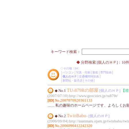
キーワード検索：
◆ 分野検索 [個人のＨＰ]：10件
◇
その他
〔64〕
│
パソコン
│
写真・印刷
│
製造
│
専門技術
│
│
個人のＨＰ
│
交通機関時刻表
│
│
新聞社・販売店
│
その他
│
TU-879Rの部屋
◆ No.1
[個人のＨＰ]
【澄
(2007/07/10)
http://www.geocities.jp/tu879r/
[ID]
No.2007070920361133
........ 私の趣味のホームページです、よろしく
TwinBabu-
◆ No.2
[個人のＨＰ]
(2006/09/04)
http://manmaru.ojaru.jp/twinbabu/tw
[ID]
No.2006090412242320