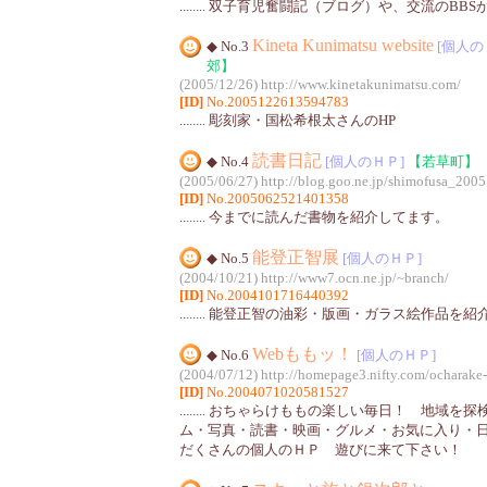
........ 双子育児奮闘記（ブログ）や、交流のBB
Kineta Kunimatsu website
◆ No.3
[個人の
郊】
(2005/12/26)
http://www.kinetakunimatsu.com/
[ID]
No.2005122613594783
........ 彫刻家・国松希根太さんのHP
読書日記
◆ No.4
[個人のＨＰ]
【若草町】
(2005/06/27)
http://blog.goo.ne.jp/shimofusa_2005
[ID]
No.2005062521401358
........ 今までに読んだ書物を紹介してます。
能登正智展
◆ No.5
[個人のＨＰ]
(2004/10/21)
http://www7.ocn.ne.jp/~branch/
[ID]
No.2004101716440392
........ 能登正智の油彩・版画・ガラス絵作品を
Webももッ！
◆ No.6
[個人のＨＰ]
(2004/07/12)
http://homepage3.nifty.com/ocharak
[ID]
No.2004071020581527
........ おちゃらけももの楽しい毎日！ 地域
ム・写真・読書・映画・グルメ・お気に入り・
だくさんの個人のＨＰ 遊びに来て下さい！