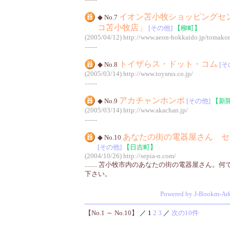
イオン苫小牧ショッピングセ
◆ No.7
コ苫小牧店」
[その他]
【柳町】
(2005/04/12)
http://www.aeon-hokkaido.jp/tomako
........
トイザらス・ドット・コム
◆ No.8
[そ
(2005/03/14)
http://www.toysrus.co.jp/
........
アカチャンホンポ
◆ No.9
[その他]
【新
(2005/03/14)
http://www.akachan.jp/
........
あなたの街の電器屋さん セ
◆ No.10
[その他]
【日吉町】
(2004/10/26)
http://sepia-n.com/
........ 苫小牧市内のあなたの街の電器屋さん
下さい。
Powered by J-Bookm-Ar
【No.1 ～ No.10】
／ 1
2
3
／
次の10件