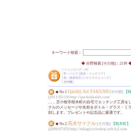
キーワード検索：
◆ 分野検索 [その他]：21件 
◇
ショッピング
〔39〕
│
車・バイク
│
家具・インテリア
│
│
薬・健康食品
│
リサイクルショップ
│
│
その他
│
Qaulity Art TAKUMI
◆ No.1
[その他]
【
(2011/05/10)
http://qat-hokkaido.com/
........ 苫小牧市桜木町の自宅でエッチング工
ナルのメッセージや名前をボトル・グラス・ミ
刻します。プレゼントや記念品に最適です。
高木サイクル
◆ No.2
[その他]
【柏木町】
(2009/07/03)
http://takagicycleshop.web.fc2.com