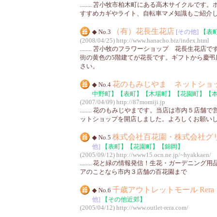
........ 苫小牧市柏木町にある高木サイクルで
すすめカギやライト、自転車マメ知識もご紹介
（有）花長生花店
◆ No.3
[その他]
【表
(2008/04/25)
http://www.hanacho.biz/index.html
........ 苫小牧のフラワーショップ 花長生花
街の黄色の5階建てが花長です。ギフトから慶弔
さい。
花のもみじやま ネットショ
◆ No.4
中野町】
【表町】
【木場町】
【花園町】
【
(2007/04/09)
http://87momiji.jp
........ 花のもみじやまです。当店は市内５店
ットショップを開店しました。よろしくお願い
株式会社百花園・株式会社グ
◆ No.5
他]
【表町】
【花園町】
【錦岡】
(2005/09/12)
http://www15.ocn.ne.jp/~hyakkaen/
........ 花と緑の情報発信！生花・ガーデニン
アのことなら市内３店舗の百花園まで
千歳アウトレットモール Rer
◆ No.6
他]
【その他近郊】
(2005/04/12)
http://www.outlet-rera.com/
........