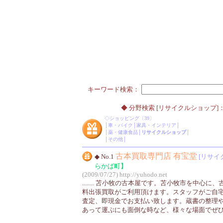
キーワード検索：
◆ 分野検索 [リサイクルショップ]：
◇
ショッピング
〔39〕
│
車・バイク
│
家具・インテリア
│
│
薬・健康食品
│
リサイクルショップ
│
│
その他
│
古本買取専門店 有宝堂
◆ No.1
[リサイ
らかば町】
(2009/07/27)
http://yuhodo.net
........ 苫小牧の古本屋です。苫小牧市を中心
料出張買取がご利用頂けます。スタッフがご自
査定、即現金でお支払い致します。蔵書の整理
あって運ぶにも面倒な時など、様々な場面でぜ