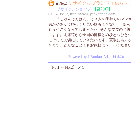
リサイクルブランド子供服・
◆ No.2
[リサイクルショップ]
【宮前町】
(2004/05/17)
http://www.jyankenpon.com/
........ 「じゃんけんぽん」は３人の子持ちの
供が小さくてゆっくり買い物もできない･･･あ
もう小さくなってしまった･･･そんなママのお
います。北海道から全国の皆様とのひとつひと
にそして大切にしていきたいです。買取にも力
きます。どんなことでもお気軽にメールくださ
Powered by J-Bookm-Ark
：検索項目
【No.1 ～ No.2】
／ 1