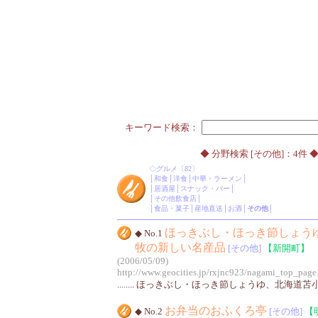
キーワード検索：
◆ 分野検索 [その他]：4件 
◇
グルメ
〔82〕
│
和食
│
洋食
│
中華・ラーメン
│
│
居酒屋
│
スナック・バー
│
│
その他飲食店
│
│
食品・菓子
│
産地直送
│
お酒
│
その他
│
ほっきぶし・ほっき節しょう
◆ No.1
牧の新しい名産品
[その他]
【新開町】
(2006/05/09)
http://www.geocities.jp/rxjnc923/nagami_top_page
........ ほっきぶし・ほっき節しょうゆ、北海
お弁当のおふくろ亭
◆ No.2
[その他]
【