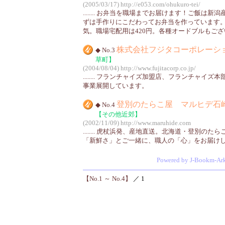
(2005/03/17)
http://e053.com/ohukuro-tei/
........ お弁当を職場までお届けます！ご飯は
ずは手作りにこだわってお弁当を作っています
気。職場宅配用は420円。各種オードブルもご
株式会社フジタコーポレーシ
◆ No.3
草町】
(2004/08/04)
http://www.fujitacorp.co.jp/
........ フランチャイズ加盟店、フランチャイ
事業展開しています。
登別のたらこ屋 マルヒデ石
◆ No.4
【その他近郊】
(2002/11/09)
http://www.maruhide.com
........ 虎杖浜発、産地直送。北海道・登別の
「新鮮さ」とご一緒に、職人の「心」をお届け
Powered by J-Bookm-Ar
【No.1 ～ No.4】
／ 1