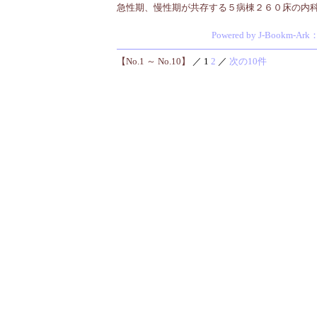
急性期、慢性期が共存する５病棟２６０床の内
Powered by J-Bookm-Ark
【No.1 ～ No.10】
／ 1
2
／
次の10件