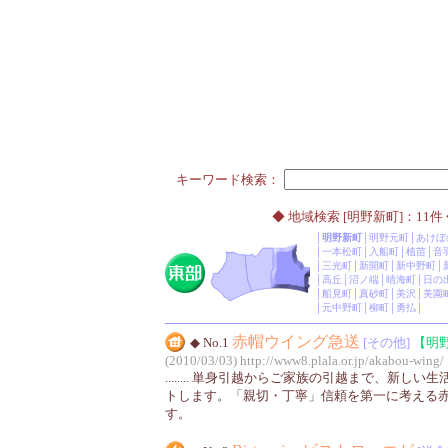
キーワード検索：
◆ 地域検索 [明野新町]：11件
│
明野新町
│
明野元町
│
あけぼ
│
一本松町
│
入船町
│
植苗
│
音
│
三光町
│
新開町
│
新中野町
│
│
高丘
│
沼ノ端
│
晴海町
│
日の
│
船見町
│
真砂町
│
美沢
│
美園
│
元中野町
│
柳町
│
勇払
│
赤帽ウイング急送
◆ No.1
[その他]
【明
(2010/03/03)
http://www8.plala.or.jp/akabou-wing/
........ 単身引越からご家族の引越まで、新し
トします。「親切・丁寧」信頼を第一に考える
す。