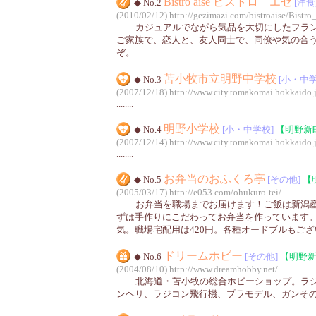
Bistro aise ビストロ エゼ
◆ No.2
[洋食
(2010/02/12)
http://gezimazi.com/bistroaise/Bistro
........ カジュアルでながら気品を大切にした
ご家族で、恋人と、友人同士で、同僚や気の合
ぞ。
苫小牧市立明野中学校
◆ No.3
[小・中学
(2007/12/18)
http://www.city.tomakomai.hokkaido.
........
明野小学校
◆ No.4
[小・中学校]
【明野新
(2007/12/14)
http://www.city.tomakomai.hokkaido.
........
お弁当のおふくろ亭
◆ No.5
[その他]
【
(2005/03/17)
http://e053.com/ohukuro-tei/
........ お弁当を職場までお届けます！ご飯は
ずは手作りにこだわってお弁当を作っています
気。職場宅配用は420円。各種オードブルもご
ドリームホビー
◆ No.6
[その他]
【明野
(2004/08/10)
http://www.dreamhobby.net/
........ 北海道・苫小牧の総合ホビーショップ
ンヘリ、ラジコン飛行機、プラモデル、ガンそ