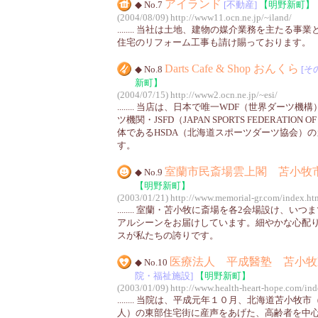
アイランド
◆ No.7
[不動産]
【明野新町】
(2004/08/09)
http://www11.ocn.ne.jp/~iland/
........ 当社は土地、建物の媒介業務を主たる
住宅のリフォーム工事も請け賜っております。
Darts Cafe & Shop おんくら
◆ No.8
[そ
新町】
(2004/07/15)
http://www2.ocn.ne.jp/~esi/
........ 当店は、日本で唯一WDF（世界ダーツ
ツ機関・JSFD（JAPAN SPORTS FEDERATION 
体であるHSDA（北海道スポーツダーツ協会）
す。
室蘭市民斎場雲上閣 苫小牧
◆ No.9
【明野新町】
(2003/01/21)
http://www.memorial-gr.com/index.ht
........ 室蘭・苫小牧に斎場を各2会場設け、い
アルシーンをお届けしています。細やかな心配
スが私たちの誇りです。
医療法人 平成醫塾 苫小牧
◆ No.10
院・福祉施設]
【明野新町】
(2003/01/09)
http://www.health-heart-hope.com/ind
........ 当院は、平成元年１０月、北海道苫小
人）の東部住宅街に産声をあげた、高齢者を中