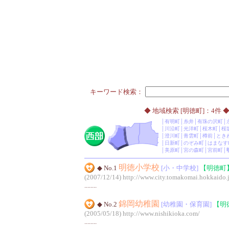
キーワード検索：
◆ 地域検索 [明徳町]：4件 
│
有明町
│
糸井
│
有珠の沢町
│
│
川沿町
│
光洋町
│
桜木町
│
桜
│
澄川町
│
青雲町
│
樽前
│
とき
│
日新町
│
のぞみ町
│
はまなす
│
美原町
│
宮の森町
│
宮前町
│
明徳小学校
◆ No.1
[小・中学校]
【明徳町
(2007/12/14)
http://www.city.tomakomai.hokkaido.
........
錦岡幼稚園
◆ No.2
[幼稚園・保育園]
【明
(2005/05/18)
http://www.nishikioka.com/
........