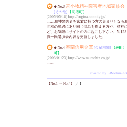
苫小牧精神障害者地域家族会
◆ No.3
[その他]
【明徳町】
(2005/05/18)
http://sugina.nobody.jp/
........ 精神障害者を家族に持つ方の集まりと
同様の境遇にあり同じ悩みを抱える方や、精神
ど、お気軽にサイトの方に起こし下さい。5月2
義一氏講演会内容を更新しました。
室蘭信用金庫
◆ No.4
[金融機関]
【表町】
町】
(2003/01/23)
http://www.muroshin.co.jp/
........
Powered by J-Bookm-Ar
【No.1 ～ No.4】
／ 1